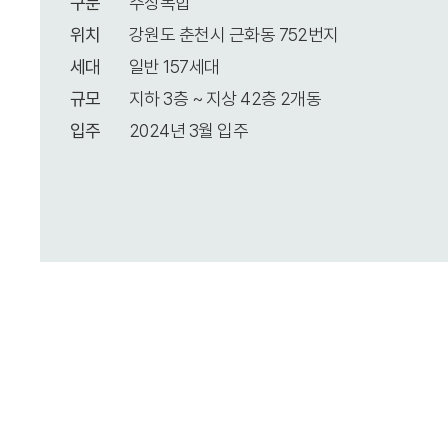
구분
주상복합
위치
강원도 춘천시 근화동 752번지
세대
일반 157세대
규모
지하 3층 ~ 지상 42층 2개동
입주
2024년 3월 입주