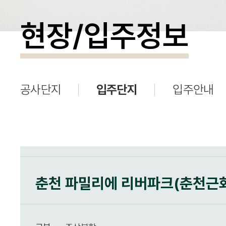
현장/입주정보
공사단지
입주단지
입주안내
춘천 파밀리에 리버파크(춘천근