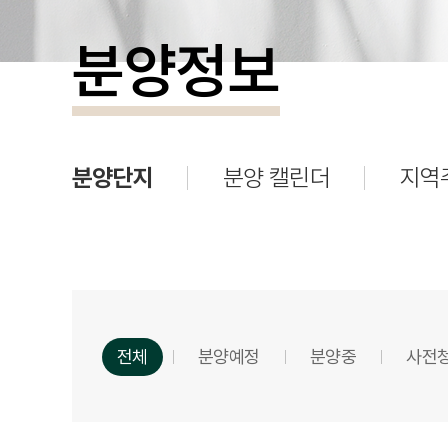
분양정보
분양단지
분양 캘린더
지역
전체
분양예정
분양중
사전