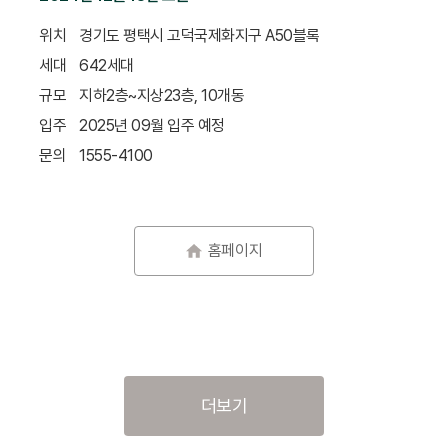
위치
경기도 평택시 고덕국제화지구 A50블록
세대
642세대
규모
지하2층~지상23층, 10개동
입주
2025년 09월 입주 예정
문의
1555-4100
홈페이지
더보기