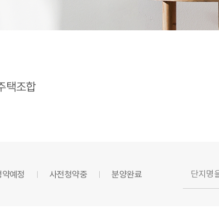
주택조합
청약예정
사전청약중
분양완료